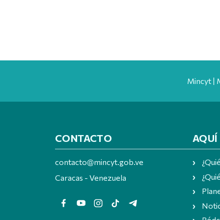
Mincyt | 
CONTACTO
AQUÍ
contacto@mincyt.gob.ve
¿Qui
¿Quié
Caracas - Venezuela
Plan
Notic
Pódc