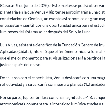
(Caracas, 9 de junio de 2026).- Este martes se podrá observar
planetaria en la que Venus y Júpiter se aproximarán a una dist
constelación de Géminis, un evento astronómico de gran magn
entusiastas y científicos una oportunidad única para el estud
luminosos del sistema solar después del Sol y la Luna.
Luis Vivas, asistente científico de la Fundación Centro de I
Aplicadas (Cidata), informó que el fenómeno iniciará formalme
que el mejor momento para su visualización será a partir de l
justo después del ocaso.
De acuerdo con el especialista, Venus destacará con una magni
reflectividad y a su cercanía con nuestro planeta (1.2 unidad
Por su parte, Júpiter brillará con una magnitud de -1.8; aunq
astronómicas), compensará la intensidad lumínica gracias a s