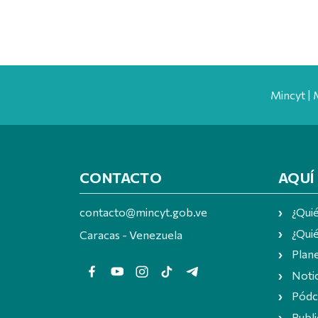
Mincyt | 
CONTACTO
AQUÍ
contacto@mincyt.gob.ve
¿Qui
¿Quié
Caracas - Venezuela
Plan
Notic
Pódc
Publi