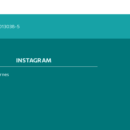
20013038-5
INSTAGRAM
ernes