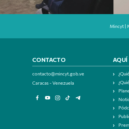
Mincyt | 
CONTACTO
AQUÍ
contacto@mincyt.gob.ve
¿Qui
¿Quié
Caracas - Venezuela
Plan
Notic
Pódc
Publi
Prem