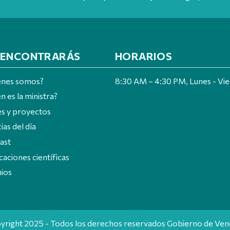
 ENCONTRARÁS
HORARIOS
énes somos?
8:30 AM – 4:30 PM, Lunes - Vi
n es la ministra?
es y proyectos
ias del día
ast
caciones científicas
ios
yright 2025 - Todos los derechos reservados Gobierno de Ven