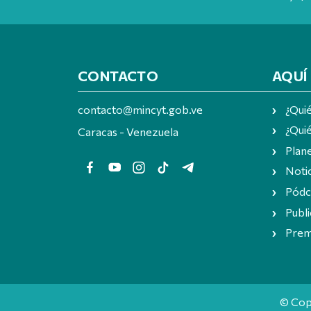
CONTACTO
AQUÍ
contacto@mincyt.gob.ve
¿Qui
¿Quié
Caracas - Venezuela
Plan
Notic
Pódc
Publi
Prem
© Cop