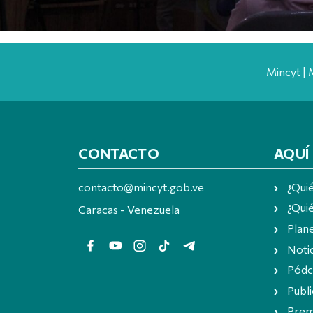
Mincyt | 
CONTACTO
AQUÍ
contacto@mincyt.gob.ve
¿Qui
¿Quié
Caracas - Venezuela
Plan
Notic
Pódc
Publi
Prem