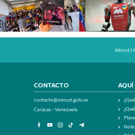
Mincyt | 
CONTACTO
AQUÍ
contacto@mincyt.gob.ve
¿Qui
¿Quié
Caracas - Venezuela
Plan
Notic