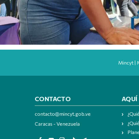
Mincyt | 
CONTACTO
AQUÍ
contacto@mincyt.gob.ve
¿Qui
¿Quié
Caracas - Venezuela
Plan