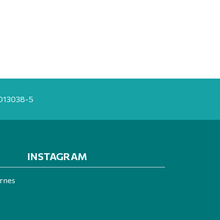
20013038-5
INSTAGRAM
ernes