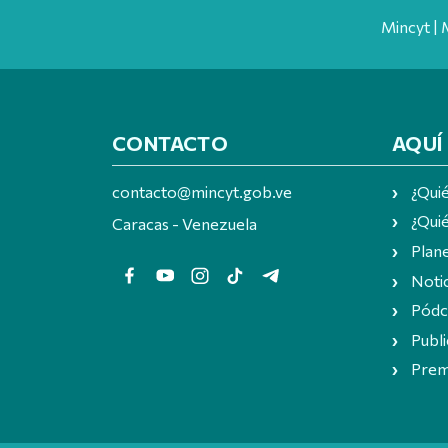
Mincyt | 
CONTACTO
AQUÍ
contacto@mincyt.gob.ve
¿Qui
¿Quié
Caracas - Venezuela
Plan
Notic
Pódc
Publi
Prem