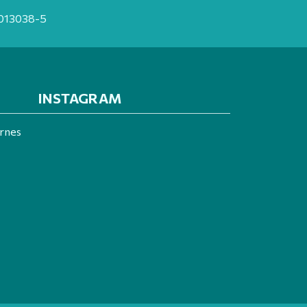
20013038-5
INSTAGRAM
ernes