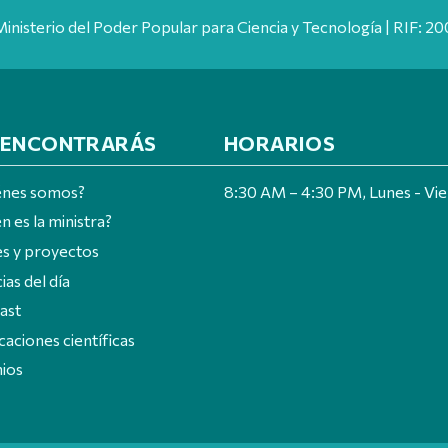
Ministerio del Poder Popular para Ciencia y Tecnología | RIF: 
 ENCONTRARÁS
HORARIOS
énes somos?
8:30 AM – 4:30 PM, Lunes - Vi
n es la ministra?
es y proyectos
ias del día
ast
caciones científicas
ios