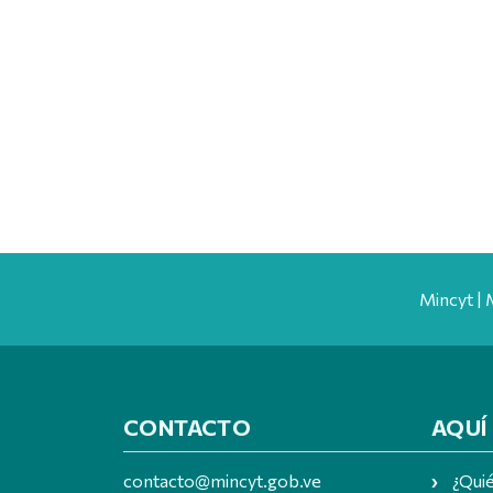
Mincyt | 
CONTACTO
AQUÍ
contacto@mincyt.gob.ve
¿Qui