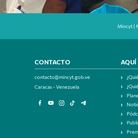
Mincyt | 
CONTACTO
AQUÍ
contacto@mincyt.gob.ve
¿Qui
¿Quié
Caracas - Venezuela
Plan
Notic
Pódc
Publi
Prem