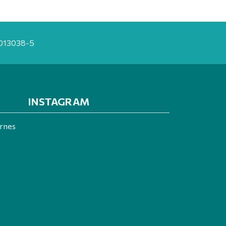
20013038-5
INSTAGRAM
ernes