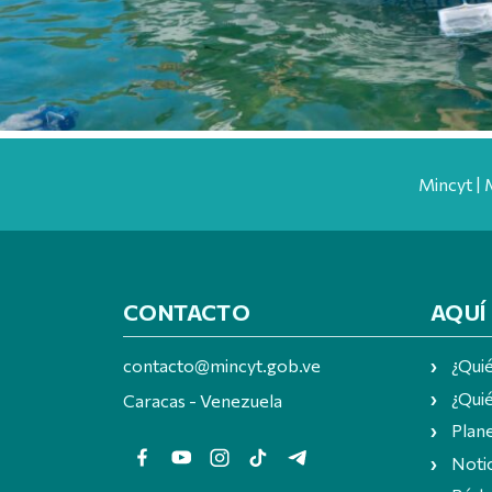
Mincyt | 
CONTACTO
AQUÍ
contacto@mincyt.gob.ve
¿Qui
¿Quié
Caracas - Venezuela
Plan
Notic