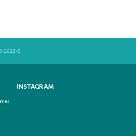
20013038-5
INSTAGRAM
ernes