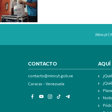
Mincyt | 
CONTACTO
AQUÍ
contacto@mincyt.gob.ve
¿Qui
¿Quié
Caracas - Venezuela
Plan
Notic
Pódc