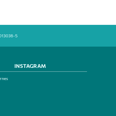
20013038-5
INSTAGRAM
ernes