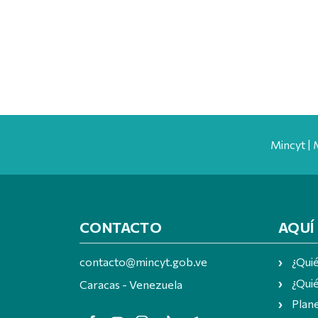
Mincyt | 
CONTACTO
AQUÍ
contacto@mincyt.gob.ve
¿Qui
¿Quié
Caracas - Venezuela
Plan