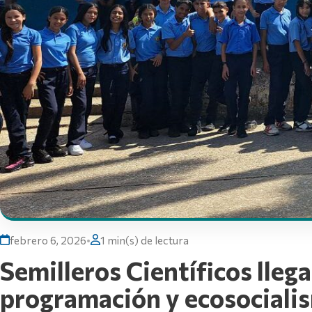
febrero 6, 2026
•
1 min(s) de lectura
Semilleros Científicos lleg
programación y ecosociali