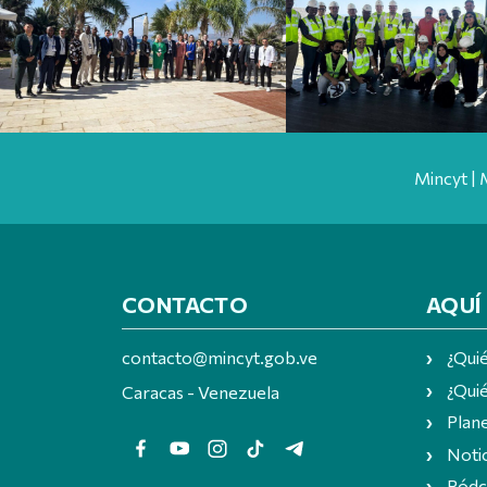
Mincyt | 
CONTACTO
AQUÍ
contacto@mincyt.gob.ve
¿Qui
¿Quié
Caracas - Venezuela
Plan
Notic
Pódc