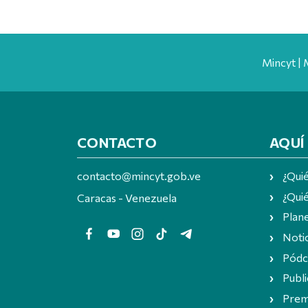
Mincyt | 
CONTACTO
AQUÍ
contacto@mincyt.gob.ve
¿Qui
¿Quié
Caracas - Venezuela
Plan
Notic
Pódc
Publi
Prem