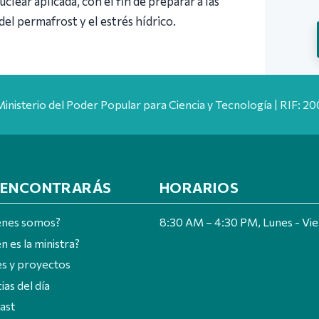
clear aplicada, con el fin de preparar a las
el permafrost y el estrés hídrico.
Ministerio del Poder Popular para Ciencia y Tecnología | RIF: 
 ENCONTRARÁS
HORARIOS
énes somos?
8:30 AM – 4:30 PM, Lunes - Vi
n es la ministra?
es y proyectos
ias del día
ast