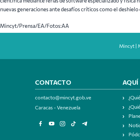
científica mediante ferias de software especializado y física nu
nuevas generaciones ante desafíos críticos como el deshielo d
Mincyt/Prensa/EA/Fotos:AA
Mincyt | 
CONTACTO
AQUÍ
contacto@mincyt.gob.ve
¿Qui
¿Quié
Caracas - Venezuela
Plan
Notic
Pódc