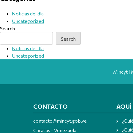
Noticias del día
Uncategorized
Search
Search
Noticias del día
Uncategorized
Mincyt | 
CONTACTO
AQUÍ
contacto@mincyt.gob.ve
¿Qui
¿Quié
Caracas - Venezuela