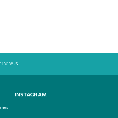
20013038-5
INSTAGRAM
ernes