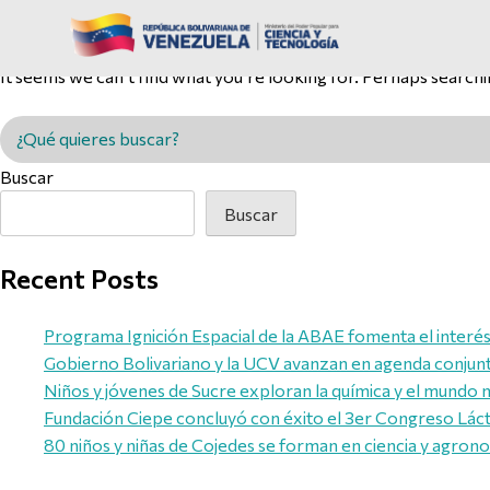
Nothing Found
It seems we can’t find what you’re looking for. Perhaps searchi
Buscar en MINCYT
Buscar
Buscar
Recent Posts
Programa Ignición Espacial de la ABAE fomenta el interés d
Gobierno Bolivariano y la UCV avanzan en agenda conjunta 
Niños y jóvenes de Sucre exploran la química y el mundo 
Fundación Ciepe concluyó con éxito el 3er Congreso Láct
80 niños y niñas de Cojedes se forman en ciencia y agron