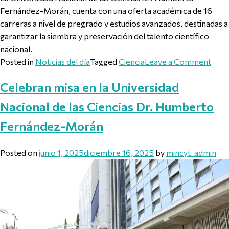
Fernández-Morán, cuenta con una oferta académica de 16
carreras a nivel de pregrado y estudios avanzados, destinadas a
garantizar la siembra y preservación del talento científico
nacional.
on P
Posted in
Noticias del día
Tagged
Ciencia
Leave a Comment
Celebran misa en la Universidad
Nacional de las Ciencias Dr. Humberto
Fernández-Morán
Posted on
junio 1, 2025
diciembre 16, 2025
by
mincyt_admin