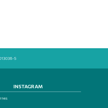
20013038-5
INSTAGRAM
ernes