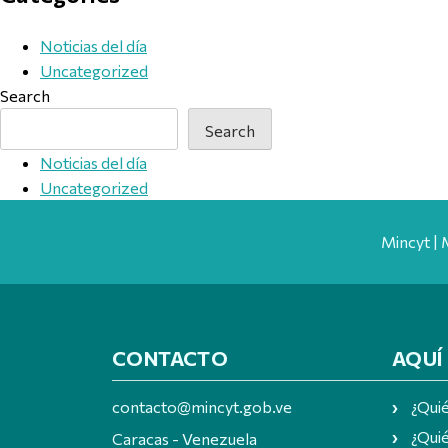
Noticias del día
Uncategorized
Search
Search
Noticias del día
Uncategorized
Mincyt | 
CONTACTO
AQUÍ
contacto@mincyt.gob.ve
¿Qui
¿Quié
Caracas - Venezuela