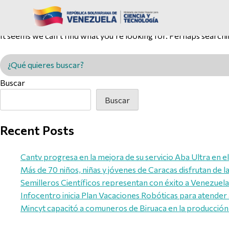
Nothing Found
It seems we can’t find what you’re looking for. Perhaps searchi
Buscar en MINCYT
Buscar
Buscar
Recent Posts
Cantv progresa en la mejora de su servicio Aba Ultra en e
Más de 70 niños, niñas y jóvenes de Caracas disfrutan de 
Semilleros Científicos representan con éxito a Venezuela e
Infocentro inicia Plan Vacaciones Robóticas para atender 
Mincyt capacitó a comuneros de Biruaca en la producción 