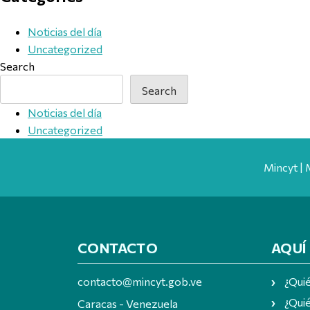
Noticias del día
Uncategorized
Search
Search
Noticias del día
Uncategorized
Mincyt | 
CONTACTO
AQUÍ
contacto@mincyt.gob.ve
¿Qui
¿Quié
Caracas - Venezuela