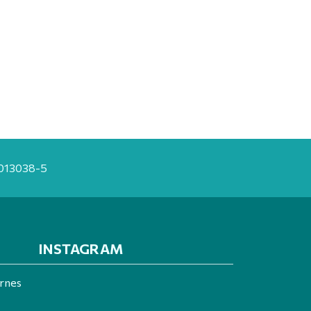
20013038-5
INSTAGRAM
ernes