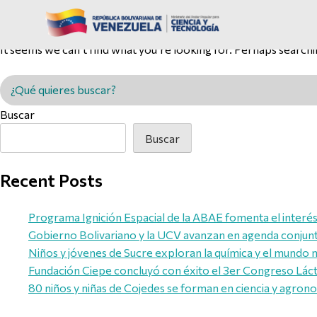
Nothing Found
It seems we can’t find what you’re looking for. Perhaps searchi
Buscar en MINCYT
Buscar
Buscar
Recent Posts
Programa Ignición Espacial de la ABAE fomenta el interés d
Gobierno Bolivariano y la UCV avanzan en agenda conjunta 
Niños y jóvenes de Sucre exploran la química y el mundo 
Fundación Ciepe concluyó con éxito el 3er Congreso Láct
80 niños y niñas de Cojedes se forman en ciencia y agron