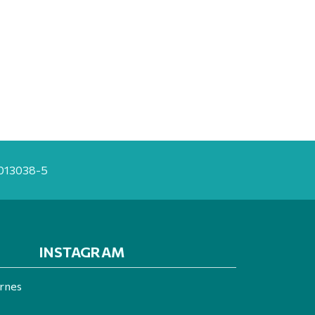
20013038-5
INSTAGRAM
ernes