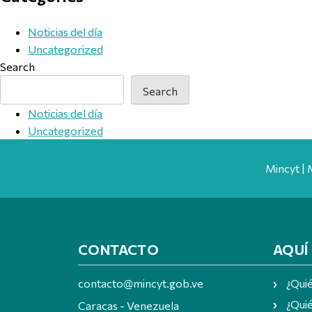
Noticias del día
Uncategorized
Search
Search
Noticias del día
Uncategorized
Mincyt | 
CONTACTO
AQUÍ
contacto@mincyt.gob.ve
¿Qui
¿Quié
Caracas - Venezuela