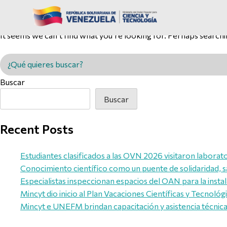
Nothing Found
It seems we can’t find what you’re looking for. Perhaps searchi
Buscar en MINCYT
Buscar
Buscar
Recent Posts
Estudiantes clasificados a las OVN 2026 visitaron laborato
Conocimiento científico como un puente de solidaridad, s
Especialistas inspeccionan espacios del OAN para la inst
Mincyt dio inicio al Plan Vacaciones Científicas y Tecnológ
Mincyt e UNEFM brindan capacitación y asistencia técnica 