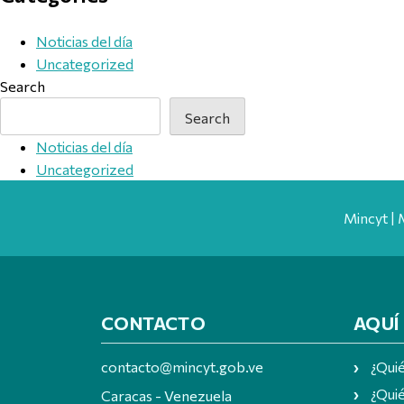
Noticias del día
Uncategorized
Search
Search
Noticias del día
Uncategorized
Mincyt | 
CONTACTO
AQUÍ
contacto@mincyt.gob.ve
¿Qui
¿Quié
Caracas - Venezuela