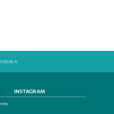
20013038-5
INSTAGRAM
ernes