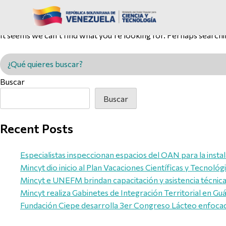
Nothing Found
It seems we can’t find what you’re looking for. Perhaps searchi
Buscar en MINCYT
Buscar
Buscar
Recent Posts
Especialistas inspeccionan espacios del OAN para la inst
Mincyt dio inicio al Plan Vacaciones Científicas y Tecnológ
Mincyt e UNEFM brindan capacitación y asistencia técnica 
Mincyt realiza Gabinetes de Integración Territorial en Guár
Fundación Ciepe desarrolla 3er Congreso Lácteo enfocado