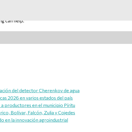
ng can help.
alación del detector Cherenkov de agua
icas 2026 en varios estados del país
a productores en el municipio Píritu
ico, Bolívar, Falcón, Zulia y Cojedes
 en la innovación agroindustrial