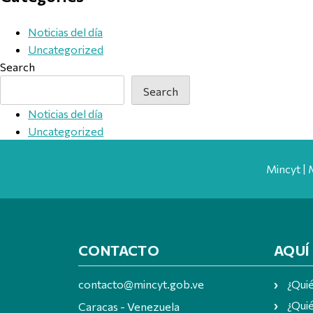
Noticias del día
Uncategorized
Search
Search
Noticias del día
Uncategorized
Mincyt | 
CONTACTO
AQUÍ
contacto@mincyt.gob.ve
¿Qui
¿Quié
Caracas - Venezuela