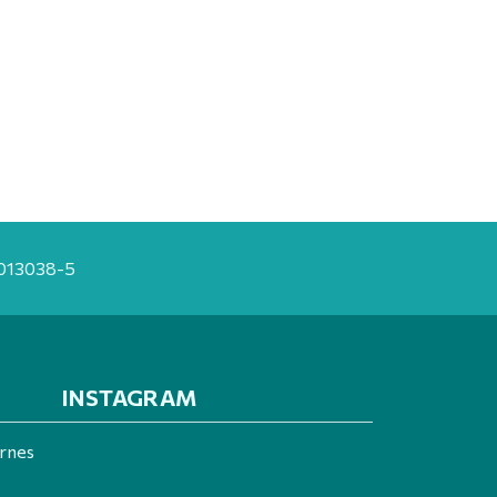
20013038-5
INSTAGRAM
ernes