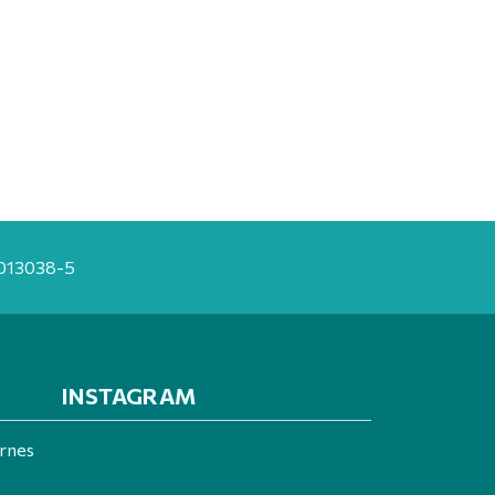
20013038-5
INSTAGRAM
ernes