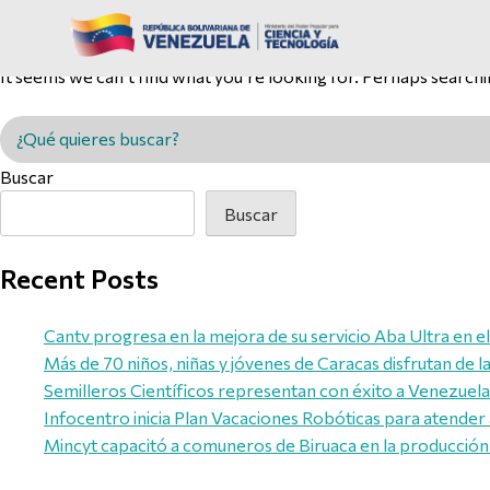
Nothing Found
It seems we can’t find what you’re looking for. Perhaps searchi
Buscar en MINCYT
Buscar
Buscar
Recent Posts
Cantv progresa en la mejora de su servicio Aba Ultra en e
Más de 70 niños, niñas y jóvenes de Caracas disfrutan de 
Semilleros Científicos representan con éxito a Venezuela e
Infocentro inicia Plan Vacaciones Robóticas para atender 
Mincyt capacitó a comuneros de Biruaca en la producción 