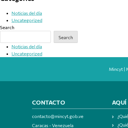
Noticias del día
Uncategorized
Search
Search
Noticias del día
Uncategorized
Mincyt | 
CONTACTO
AQUÍ
contacto@mincyt.gob.ve
¿Qui
¿Quié
Caracas - Venezuela