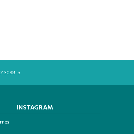
20013038-5
INSTAGRAM
ernes