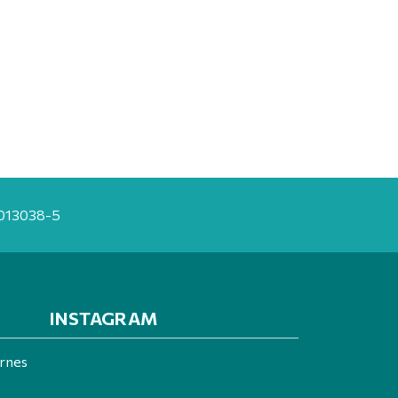
20013038-5
INSTAGRAM
ernes