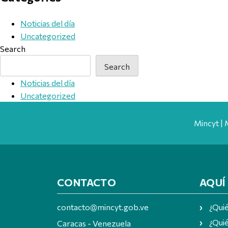
Noticias del día
Uncategorized
Search
Search
Noticias del día
Uncategorized
Mincyt | 
CONTACTO
AQUÍ
contacto@mincyt.gob.ve
¿Qui
¿Quié
Caracas - Venezuela