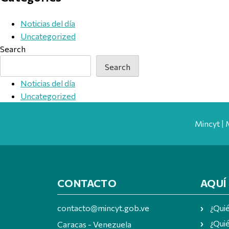
Noticias del día
Uncategorized
Search
Search
Noticias del día
Uncategorized
Mincyt | 
CONTACTO
AQUÍ
contacto@mincyt.gob.ve
¿Qui
¿Quié
Caracas - Venezuela