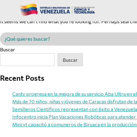
Nothing Found
It seems we can’t find what you’re looking for. Perhaps searchi
Buscar en MINCYT
Buscar
Buscar
Recent Posts
Cantv progresa en la mejora de su servicio Aba Ultra en e
Más de 70 niños, niñas y jóvenes de Caracas disfrutan de 
Semilleros Científicos representan con éxito a Venezuela e
Infocentro inicia Plan Vacaciones Robóticas para atender 
Mincyt capacitó a comuneros de Biruaca en la producción 