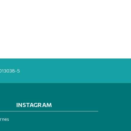
20013038-5
INSTAGRAM
ernes