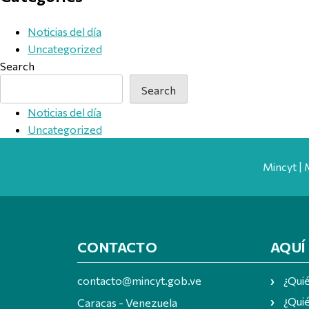
Noticias del día
Uncategorized
Search
Search
Noticias del día
Uncategorized
Mincyt | 
CONTACTO
AQUÍ
contacto@mincyt.gob.ve
¿Qui
¿Quié
Caracas - Venezuela