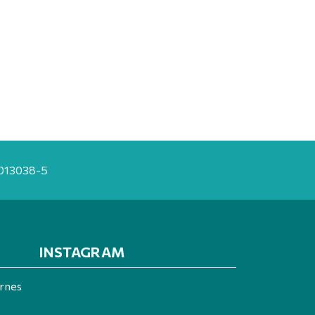
20013038-5
INSTAGRAM
ernes