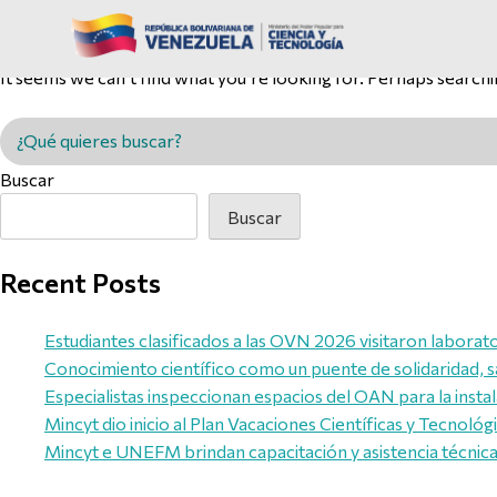
Nothing Found
It seems we can’t find what you’re looking for. Perhaps searchi
Buscar en MINCYT
Buscar
Buscar
Recent Posts
Estudiantes clasificados a las OVN 2026 visitaron laborato
Conocimiento científico como un puente de solidaridad, s
Especialistas inspeccionan espacios del OAN para la inst
Mincyt dio inicio al Plan Vacaciones Científicas y Tecnológ
Mincyt e UNEFM brindan capacitación y asistencia técnica 