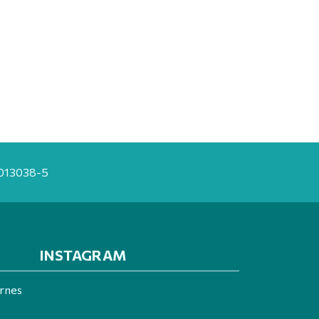
20013038-5
INSTAGRAM
ernes