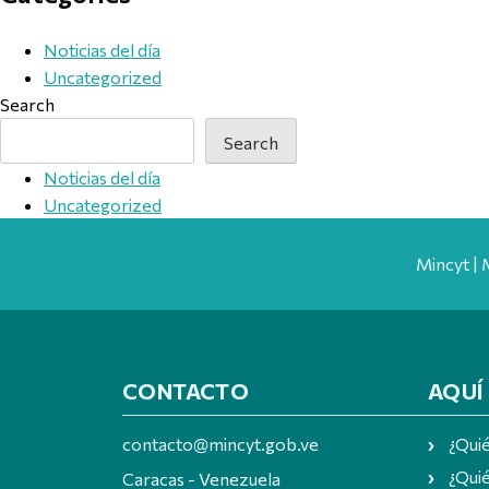
Noticias del día
Uncategorized
Search
Search
Noticias del día
Uncategorized
Mincyt | 
CONTACTO
AQUÍ
contacto@mincyt.gob.ve
¿Qui
¿Quié
Caracas - Venezuela