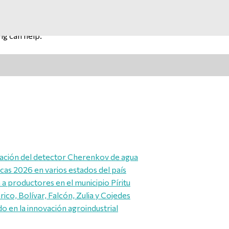
ng can help.
alación del detector Cherenkov de agua
icas 2026 en varios estados del país
a productores en el municipio Píritu
ico, Bolívar, Falcón, Zulia y Cojedes
 en la innovación agroindustrial