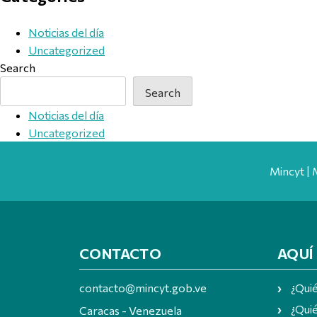
Noticias del día
Uncategorized
Search
Search
Noticias del día
Uncategorized
Mincyt | 
CONTACTO
AQUÍ
contacto@mincyt.gob.ve
¿Qui
¿Quié
Caracas - Venezuela