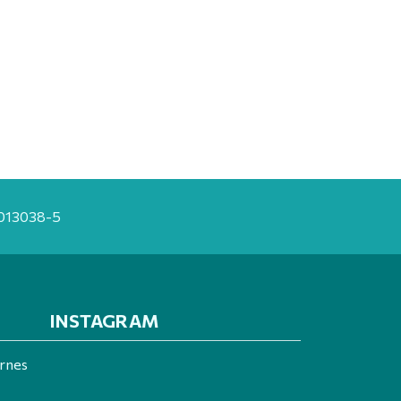
20013038-5
INSTAGRAM
ernes