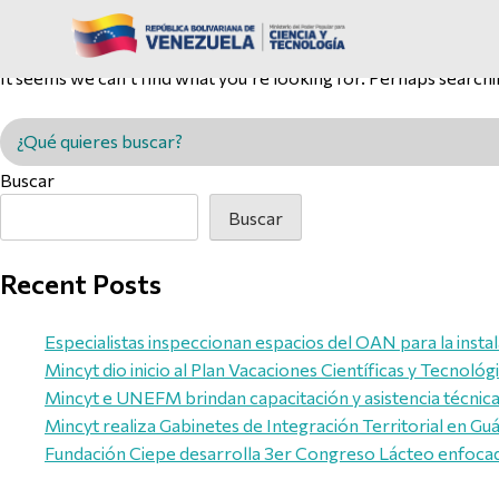
Nothing Found
It seems we can’t find what you’re looking for. Perhaps searchi
Buscar en MINCYT
Buscar
Buscar
Recent Posts
Especialistas inspeccionan espacios del OAN para la inst
Mincyt dio inicio al Plan Vacaciones Científicas y Tecnológ
Mincyt e UNEFM brindan capacitación y asistencia técnica 
Mincyt realiza Gabinetes de Integración Territorial en Guár
Fundación Ciepe desarrolla 3er Congreso Lácteo enfocado