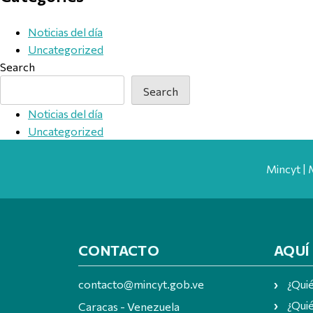
Noticias del día
Uncategorized
Search
Search
Noticias del día
Uncategorized
Mincyt | 
CONTACTO
AQUÍ
contacto@mincyt.gob.ve
¿Qui
¿Quié
Caracas - Venezuela