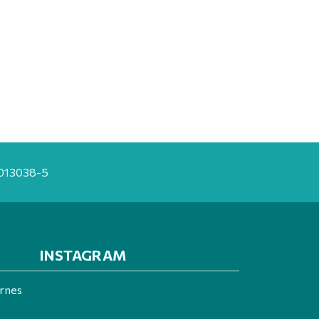
20013038-5
INSTAGRAM
ernes