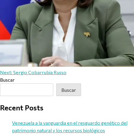
Navegación de entradas
Next:
Sergio Cobarrubia Russo
Buscar
Buscar
Recent Posts
Venezuela a la vanguardia en el resguardo genético del
patrimonio natural y los recursos biológicos