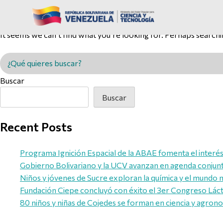
Nothing Found
It seems we can’t find what you’re looking for. Perhaps searchi
Buscar en MINCYT
Buscar
Buscar
Recent Posts
Programa Ignición Espacial de la ABAE fomenta el interés d
Gobierno Bolivariano y la UCV avanzan en agenda conjunta 
Niños y jóvenes de Sucre exploran la química y el mundo 
Fundación Ciepe concluyó con éxito el 3er Congreso Láct
80 niños y niñas de Cojedes se forman en ciencia y agron