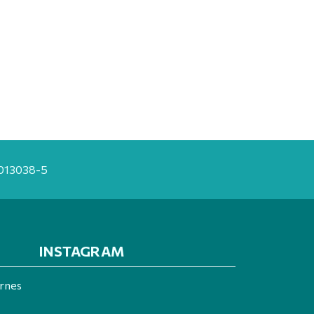
20013038-5
INSTAGRAM
ernes