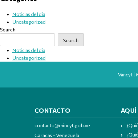
Noticias del día
Uncategorized
Search
Search
Noticias del día
Uncategorized
Mincyt | 
CONTACTO
AQUÍ
contacto@mincyt.gob.ve
¿Qui
¿Quié
Caracas - Venezuela