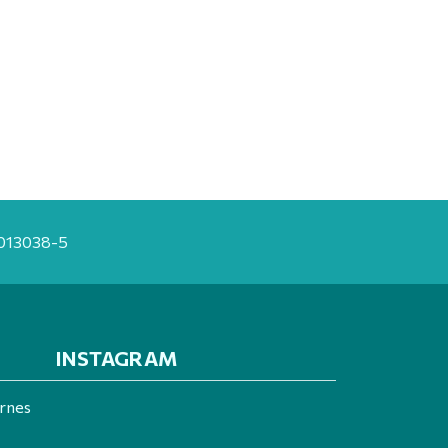
20013038-5
INSTAGRAM
ernes