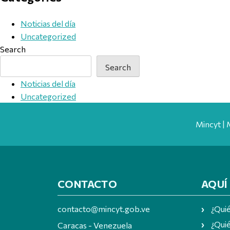
Noticias del día
Uncategorized
Search
Search
Noticias del día
Uncategorized
Mincyt | 
CONTACTO
AQUÍ
contacto@mincyt.gob.ve
¿Qui
¿Quié
Caracas - Venezuela