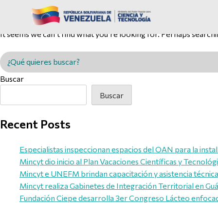
Nothing Found
It seems we can’t find what you’re looking for. Perhaps searchi
Buscar en MINCYT
Buscar
Buscar
Recent Posts
Especialistas inspeccionan espacios del OAN para la inst
Mincyt dio inicio al Plan Vacaciones Científicas y Tecnológ
Mincyt e UNEFM brindan capacitación y asistencia técnica 
Mincyt realiza Gabinetes de Integración Territorial en Guár
Fundación Ciepe desarrolla 3er Congreso Lácteo enfocado