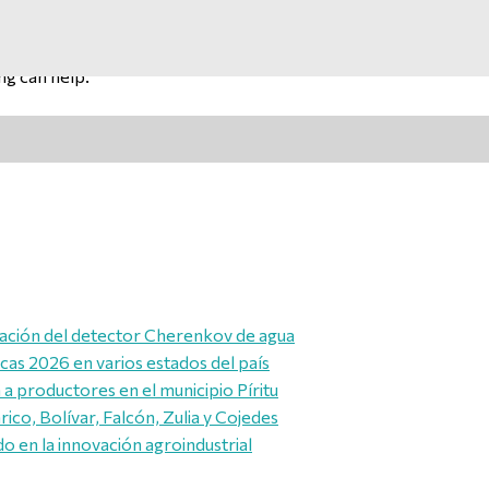
ng can help.
alación del detector Cherenkov de agua
icas 2026 en varios estados del país
a productores en el municipio Píritu
ico, Bolívar, Falcón, Zulia y Cojedes
 en la innovación agroindustrial