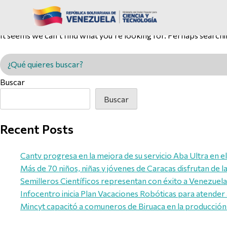
Nothing Found
It seems we can’t find what you’re looking for. Perhaps searchi
Buscar en MINCYT
Buscar
Buscar
Recent Posts
Cantv progresa en la mejora de su servicio Aba Ultra en e
Más de 70 niños, niñas y jóvenes de Caracas disfrutan de 
Semilleros Científicos representan con éxito a Venezuela e
Infocentro inicia Plan Vacaciones Robóticas para atender 
Mincyt capacitó a comuneros de Biruaca en la producción 