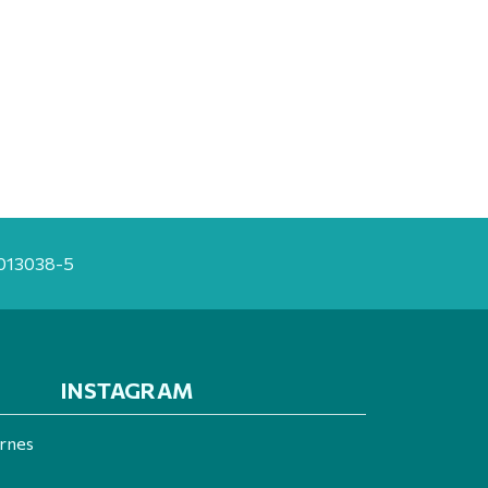
20013038-5
INSTAGRAM
ernes