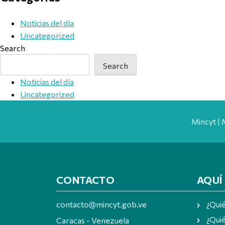
Noticias del día
Uncategorized
Search
Search
Noticias del día
Uncategorized
Mincyt | 
CONTACTO
AQUÍ
contacto@mincyt.gob.ve
¿Qui
¿Quié
Caracas - Venezuela