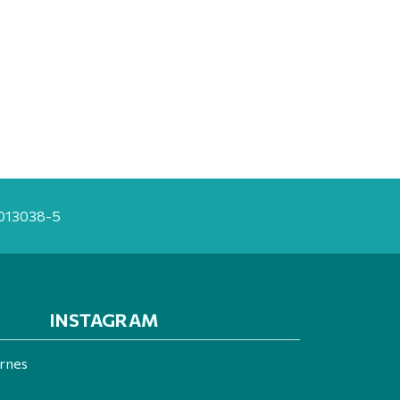
20013038-5
INSTAGRAM
ernes