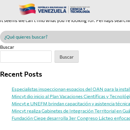
Nothing Found
It seems we can’t find what you’re looking for. Perhaps searchi
Buscar en MINCYT
Buscar
Buscar
Recent Posts
Especialistas inspeccionan espacios del OAN para la inst
Mincyt dio inicio al Plan Vacaciones Científicas y Tecnológ
Mincyt e UNEFM brindan capacitación y asistencia técnica 
Mincyt realiza Gabinetes de Integración Territorial en Guár
Fundación Ciepe desarrolla 3er Congreso Lácteo enfocado