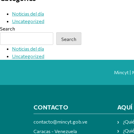
Noticias del día
Uncategorized
Search
Search
Noticias del día
Uncategorized
Mincyt | 
CONTACTO
AQUÍ
contacto@mincyt.gob.ve
¿Qui
¿Quié
Caracas - Venezuela