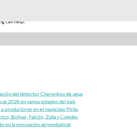
ng can help.
alación del detector Cherenkov de agua
icas 2026 en varios estados del país
a productores en el municipio Píritu
ico, Bolívar, Falcón, Zulia y Cojedes
 en la innovación agroindustrial