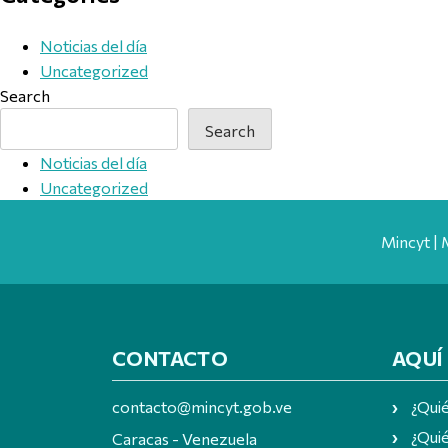
Noticias del día
Uncategorized
Search
Search
Noticias del día
Uncategorized
Mincyt | 
CONTACTO
AQUÍ
contacto@mincyt.gob.ve
¿Qui
¿Quié
Caracas - Venezuela