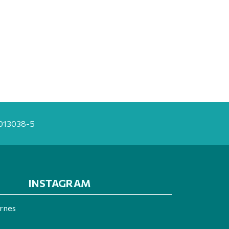
20013038-5
INSTAGRAM
ernes