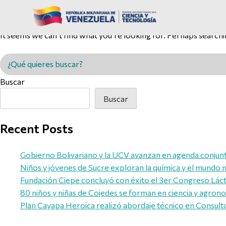
Nothing Found
It seems we can’t find what you’re looking for. Perhaps searchi
Buscar en MINCYT
Buscar
Buscar
Recent Posts
Gobierno Bolivariano y la UCV avanzan en agenda conjunta 
Niños y jóvenes de Sucre exploran la química y el mundo 
Fundación Ciepe concluyó con éxito el 3er Congreso Láct
80 niños y niñas de Cojedes se forman en ciencia y agron
Plan Cayapa Heroica realizó abordaje técnico en Consult