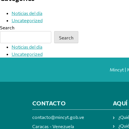
Noticias del día
Uncategorized
Search
Search
Noticias del día
Uncategorized
Mincyt | 
CONTACTO
AQUÍ
contacto@mincyt.gob.ve
¿Qui
¿Quié
Caracas - Venezuela