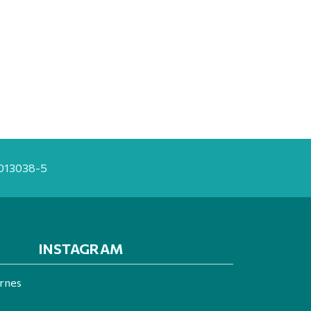
20013038-5
INSTAGRAM
ernes