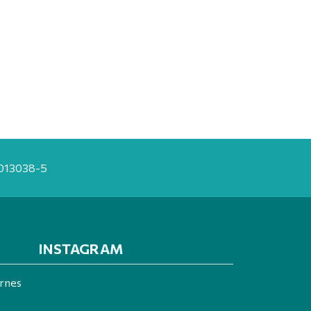
20013038-5
INSTAGRAM
ernes