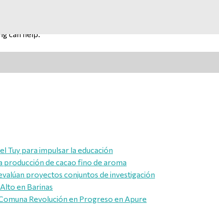
ng can help.
l Tuy para impulsar la educación
a producción de cacao fino de aroma
evalúan proyectos conjuntos de investigación
 Alto en Barinas
la Comuna Revolución en Progreso en Apure