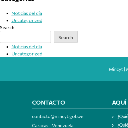
Noticias del día
Uncategorized
Search
Search
Noticias del día
Uncategorized
Mincyt | 
CONTACTO
AQUÍ
contacto@mincyt.gob.ve
¿Qui
¿Quié
Caracas - Venezuela