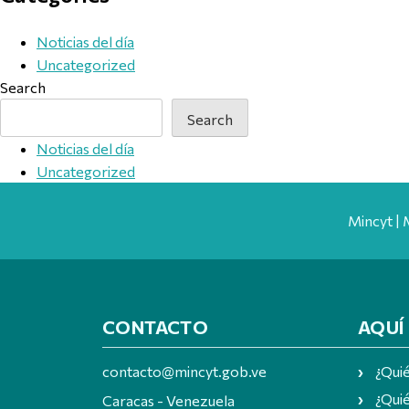
Noticias del día
Uncategorized
Search
Search
Noticias del día
Uncategorized
Mincyt | 
CONTACTO
AQUÍ
contacto@mincyt.gob.ve
¿Qui
¿Quié
Caracas - Venezuela