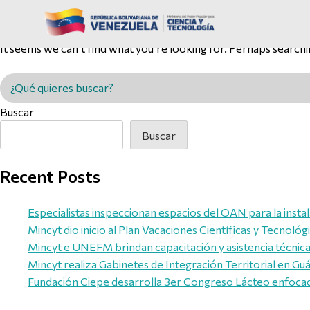
Nothing Found
It seems we can’t find what you’re looking for. Perhaps searchi
Buscar en MINCYT
Buscar
Buscar
Recent Posts
Especialistas inspeccionan espacios del OAN para la inst
Mincyt dio inicio al Plan Vacaciones Científicas y Tecnológ
Mincyt e UNEFM brindan capacitación y asistencia técnica 
Mincyt realiza Gabinetes de Integración Territorial en Guár
Fundación Ciepe desarrolla 3er Congreso Lácteo enfocado