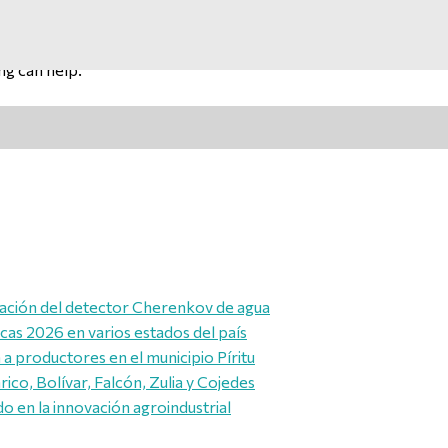
ng can help.
alación del detector Cherenkov de agua
icas 2026 en varios estados del país
a productores en el municipio Píritu
ico, Bolívar, Falcón, Zulia y Cojedes
 en la innovación agroindustrial