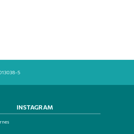
20013038-5
INSTAGRAM
ernes