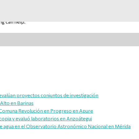
ng can help.
evalúan proyectos conjuntos de investigación
 Alto en Barinas
la Comuna Revolución en Progreso en Apure
opia y evaluó laboratorios en Anzoátegui
de agua en el Observatorio Astronómico Nacional en Mérida