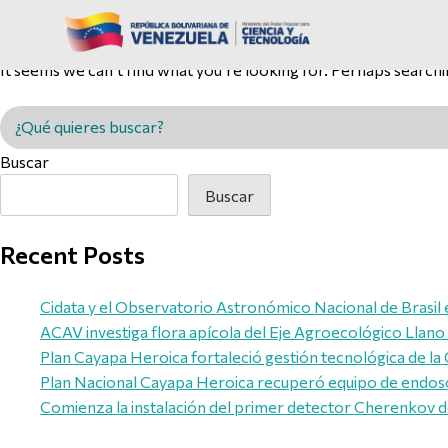
Nothing Found
It seems we can’t find what you’re looking for. Perhaps searchi
Buscar en MINCYT
Buscar
Buscar
Recent Posts
Cidata y el Observatorio Astronómico Nacional de Brasil 
ACAV investiga flora apícola del Eje Agroecológico Llano
Plan Cayapa Heroica fortaleció gestión tecnológica de 
Plan Nacional Cayapa Heroica recuperó equipo de endosc
Comienza la instalación del primer detector Cherenkov 