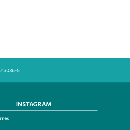
20013038-5
INSTAGRAM
ernes