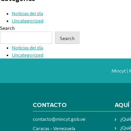
Noticias del día
Uncategorized
Search
Search
Noticias del día
Uncategorized
Mincyt | 
CONTACTO
AQUÍ
contacto@mincyt.gob.ve
¿Qui
¿Quié
Caracas - Venezuela