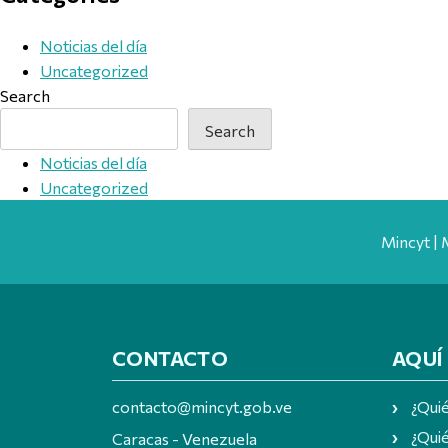
Noticias del día
Uncategorized
Search
Search
Noticias del día
Uncategorized
Mincyt | 
CONTACTO
AQUÍ
contacto@mincyt.gob.ve
¿Qui
¿Quié
Caracas - Venezuela