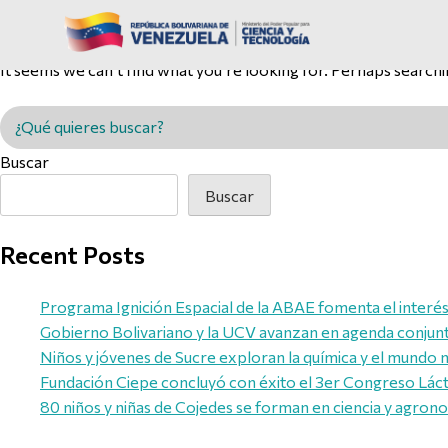
Nothing Found
It seems we can’t find what you’re looking for. Perhaps searchi
Buscar en MINCYT
Buscar
Buscar
Recent Posts
Programa Ignición Espacial de la ABAE fomenta el interés d
Gobierno Bolivariano y la UCV avanzan en agenda conjunta 
Niños y jóvenes de Sucre exploran la química y el mundo 
Fundación Ciepe concluyó con éxito el 3er Congreso Láct
80 niños y niñas de Cojedes se forman en ciencia y agron