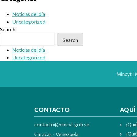
Noticias del día
Uncategorized
Search
Search
Noticias del día
Uncategorized
Mincyt | 
CONTACTO
AQUÍ
contacto@mincyt.gob.ve
¿Qui
¿Quié
Caracas - Venezuela