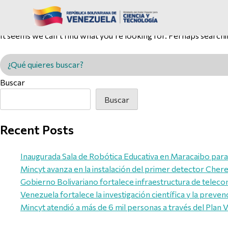
Nothing Found
It seems we can’t find what you’re looking for. Perhaps searchi
Buscar en MINCYT
Buscar
Buscar
Recent Posts
Inaugurada Sala de Robótica Educativa en Maracaibo para
Mincyt avanza en la instalación del primer detector Che
Gobierno Bolivariano fortalece infraestructura de tele
Venezuela fortalece la investigación científica y la prev
Mincyt atendió a más de 6 mil personas a través del Plan 