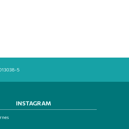
20013038-5
INSTAGRAM
ernes