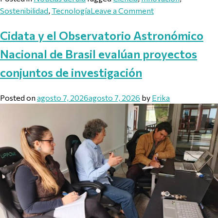
on Delegación ven
Sostenibilidad
,
Tecnología
Leave a Comment
Cidata y el Observatorio Astronómico
Nacional de Brasil evalúan proyectos
conjuntos de investigación
Posted on
agosto 7, 2026
agosto 7, 2026
by
Erika