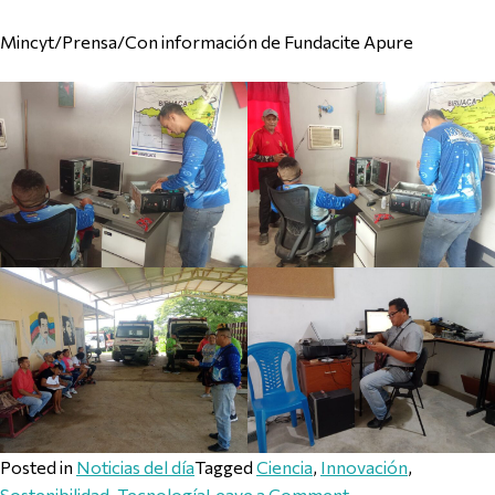
Mincyt/Prensa/Con información de Fundacite Apure
Posted in
Noticias del día
Tagged
Ciencia
,
Innovación
,
on Plan Cayapa He
Sostenibilidad
,
Tecnología
Leave a Comment