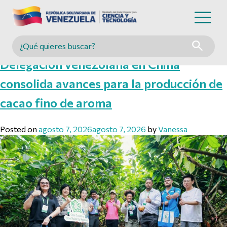
Etiqueta:
Sostenibilidad
Buscar en MINCYT
Delegación venezolana en China
consolida avances para la producción de
cacao fino de aroma
Posted on
agosto 7, 2026
agosto 7, 2026
by
Vanessa