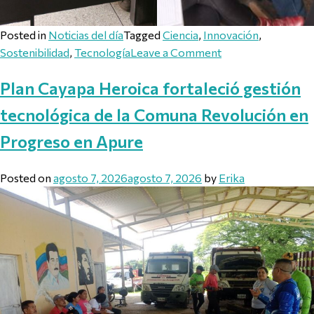
Posted in
Noticias del día
Tagged
Ciencia
,
Innovación
,
on Cidata y el Obs
Sostenibilidad
,
Tecnología
Leave a Comment
Plan Cayapa Heroica fortaleció gestión
tecnológica de la Comuna Revolución en
Progreso en Apure
Posted on
agosto 7, 2026
agosto 7, 2026
by
Erika