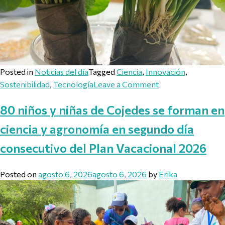
Posted in
Noticias del día
Tagged
Ciencia
,
Innovación
,
on ACAV desarrolla
Sostenibilidad
,
Tecnología
Leave a Comment
80 niños y niñas de Cojedes se forman en
ciencia y agronomía en segundo día
consecutivo del Plan Vacacional 2026
Posted on
agosto 6, 2026
agosto 6, 2026
by
Erika